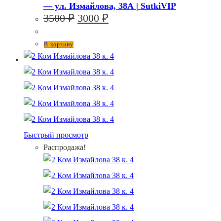
— ул. Измайлова, 38А | SutkiVIP
Первоначальная
Текущая
3500
₽
3000
₽
цена
цена:
составляла
3000 ₽.
В корзину
3500 ₽.
Быстрый просмотр
Распродажа!