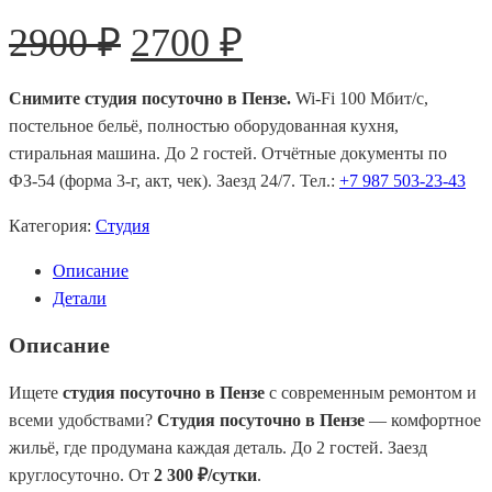
Первоначальная
Текущая
2900
₽
2700
₽
цена
цена:
Снимите студия посуточно в Пензе.
Wi-Fi 100 Мбит/с,
составляла
2700 ₽.
постельное бельё, полностью оборудованная кухня,
2900 ₽.
стиральная машина. До 2 гостей. Отчётные документы по
ФЗ-54 (форма 3-г, акт, чек). Заезд 24/7. Тел.:
+7 987 503-23-43
Категория:
Студия
Описание
Детали
Описание
Ищете
студия посуточно в Пензе
с современным ремонтом и
всеми удобствами?
Студия посуточно в Пензе
— комфортное
жильё, где продумана каждая деталь. До 2 гостей. Заезд
круглосуточно. От
2 300 ₽/сутки
.