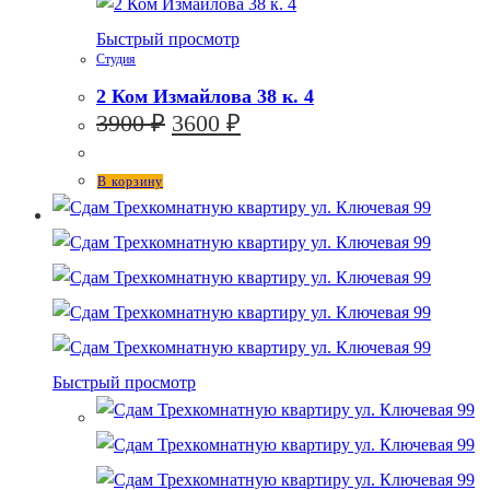
Быстрый просмотр
Студия
2 Ком Измайлова 38 к. 4
Первоначальная
Текущая
3900
₽
3600
₽
цена
цена:
составляла
3600 ₽.
В корзину
3900 ₽.
Быстрый просмотр