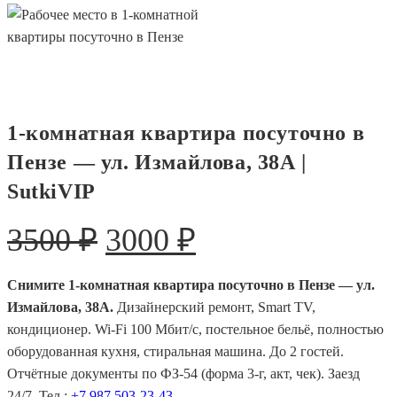
1-комнатная квартира посуточно в
Пензе — ул. Измайлова, 38А |
SutkiVIP
Первоначальная
Текущая
3500
₽
3000
₽
цена
цена:
Снимите 1-комнатная квартира посуточно в Пензе — ул.
составляла
3000 ₽.
Измайлова, 38А.
Дизайнерский ремонт, Smart TV,
3500 ₽.
кондиционер. Wi-Fi 100 Мбит/с, постельное бельё, полностью
оборудованная кухня, стиральная машина. До 2 гостей.
Отчётные документы по ФЗ-54 (форма 3-г, акт, чек). Заезд
24/7. Тел.:
+7 987 503-23-43