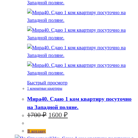
Быстрый просмотр
1 комнатные квартиры
Мира40. Сдаю 1 ком квартиру посуточно
на Западной поляне.
Первоначальная
Текущая
1700
₽
1600
₽
цена
цена:
составляла
1600 ₽.
В корзину
1700 ₽.