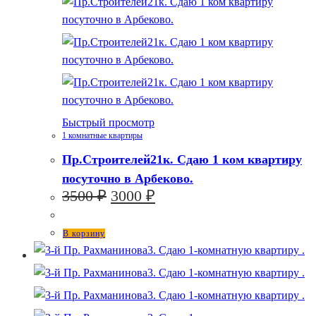
Быстрый просмотр
1 комнатные квартиры
Пр.Строителей21к. Сдаю 1 ком квартиру
посуточно в Арбеково.
Первоначальная
Текущая
3500
₽
3000
₽
цена
цена:
составляла
3000 ₽.
В корзину
3500 ₽.