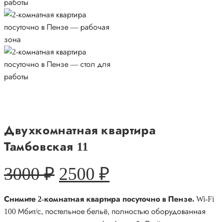
Двухкомнатная квартира
Тамбовская 11
Первоначальная
Текущая
3000
₽
2500
₽
цена
цена:
Снимите 2-комнатная квартира посуточно в Пензе.
Wi-Fi
составляла
2500 ₽.
100 Мбит/с, постельное бельё, полностью оборудованная