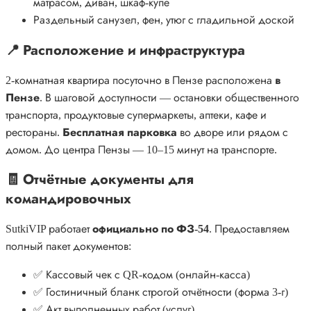
матрасом, диван, шкаф-купе
Раздельный санузел, фен, утюг с гладильной доской
📍 Расположение и инфраструктура
2-комнатная квартира посуточно в Пензе расположена
в
Пензе
. В шаговой доступности — остановки общественного
транспорта, продуктовые супермаркеты, аптеки, кафе и
рестораны.
Бесплатная парковка
во дворе или рядом с
домом. До центра Пензы — 10–15 минут на транспорте.
🧾 Отчётные документы для
командировочных
SutkiVIP работает
официально по ФЗ-54
. Предоставляем
полный пакет документов:
✅ Кассовый чек с QR-кодом (онлайн-касса)
✅ Гостиничный бланк строгой отчётности (форма 3-г)
✅ Акт выполненных работ (услуг)