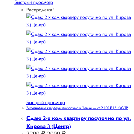
Быстрый просмотр
Распродажа!
Быстрый просмотр
2-комнатные квартиры посуточно в Пензе — от 2 100 ₽ | SutkiVIP
Сдаю 2-х ком квартиру посуточно по ул.
Кирова 3 (Центр)
Первоначальная
Текущая
2200
₽
2000
₽