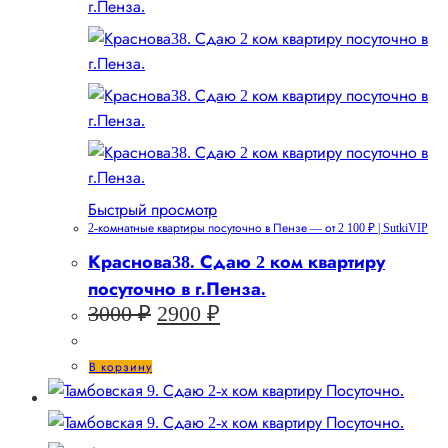
Быстрый просмотр
2-комнатные квартиры посуточно в Пензе — от 2 100 ₽ | SutkiVIP
Краснова38. Сдаю 2 ком квартиру
посуточно в г.Пенза.
Первоначальная
Текущая
3000
₽
2900
₽
цена
цена:
составляла
2900 ₽.
В корзину
3000 ₽.