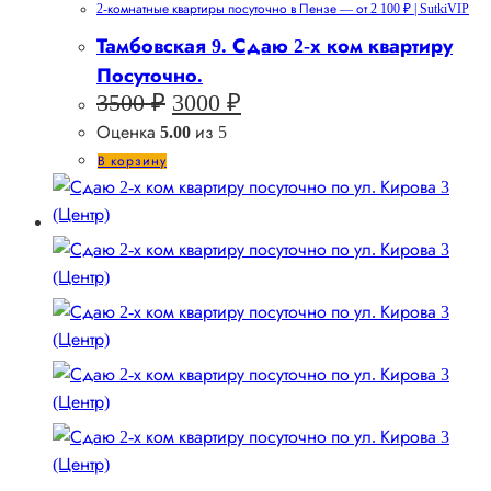
2-комнатные квартиры посуточно в Пензе — от 2 100 ₽ | SutkiVIP
Тамбовская 9. Сдаю 2-х ком квартиру
Посуточно.
Первоначальная
Текущая
3500
₽
3000
₽
цена
цена:
Оценка
5.00
из 5
составляла
3000 ₽.
В корзину
3500 ₽.