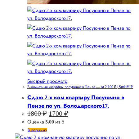
Быстрый просмотр
2-комнатные квартиры посуточно в Пензе — от 2 100 ₽ | SutkiVIP
Сдаю 2-х ком квартиру Посуточно в
Пензе по ул. Володарского17.
Первоначальная
Текущая
1800
₽
1700
₽
цена
цена:
Оценка
5.00
из 5
составляла
1700 ₽.
В корзину
1800 ₽.