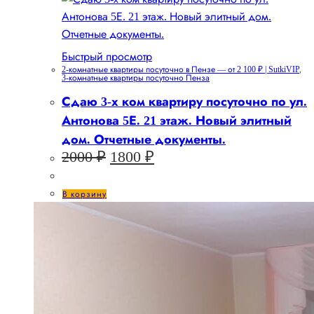
Быстрый просмотр
2-комнатные квартиры посуточно в Пензе — от 2 100 ₽ | SutkiVIP
,
3-комнатные квартиры посуточно Пенза
Сдаю 3-х ком квартиру посуточно по ул.
Антонова 5Е. 21 этаж. Новый элитный
дом. Отчетные документы.
Первоначальная
Текущая
2000
₽
1800
₽
цена
цена:
составляла
1800 ₽.
В корзину
2000 ₽.