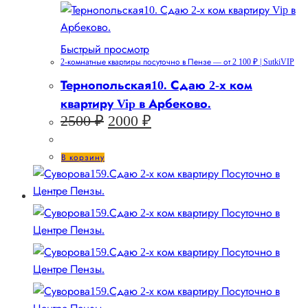
Быстрый просмотр
2-комнатные квартиры посуточно в Пензе — от 2 100 ₽ | SutkiVIP
Тернопольская10. Сдаю 2-х ком
квартиру Vip в Арбеково.
Первоначальная
Текущая
2500
₽
2000
₽
цена
цена:
составляла
2000 ₽.
В корзину
2500 ₽.