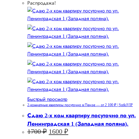
Распродажа!
Быстрый просмотр
2-комнатные квартиры посуточно в Пензе — от 2 100 ₽ | SutkiVIP
Сдаю 2-х ком квартиру посуточно по ул.
Ленинградская 1 (Западная поляна).
Первоначальная
Текущая
1700
₽
1600
₽
цена
цена: