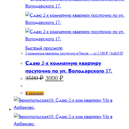
Быстрый просмотр
2-комнатные квартиры посуточно в Пензе — от 2 100 ₽ | SutkiVIP
Сдаю 2-х комнатную квартиру
посуточно по ул. Володарского 17.
Первоначальная
Текущая
3500
₽
3000
₽
цена
цена:
составляла
3000 ₽.
В корзину
3500 ₽.