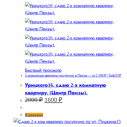
Быстрый просмотр
2-комнатные квартиры посуточно в Пензе — от 2 100 ₽ | SutkiVIP
Урицкого16, сдаю 2-х комнатную
квартиру, (Центр Пензы).
Первоначальная
Текущая
2000
₽
1600
₽
цена
цена:
составляла
1600 ₽.
В корзину
2000 ₽.